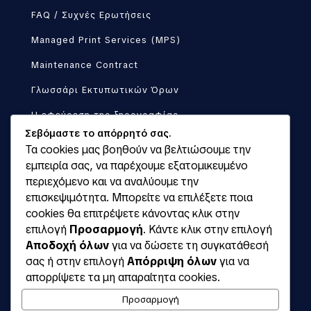
FAQ / Συχνές Ερωτήσεις
Managed Print Services (MPS)
Maintenance Contract
Γλωσσάρι Εκτυπωτικών Όρων
Η εφεύρεση της ξηρογραφίας
Σεβόμαστε το απόρρητό σας.
Κλείστε ραντεβού με πωλητή
Τα cookies μας βοηθούν να βελτιώσουμε την
εμπειρία σας, να παρέχουμε εξατομικευμένο
Μίσθωση Φωτοαντιγραφικών
περιεχόμενο και να αναλύουμε την
Πρόγραμμα Απόσυρσης
επισκεψιμότητα. Μπορείτε να επιλέξετε ποια
cookies θα επιτρέψετε κάνοντας κλικ στην
Προσοχή στις απομιμήσεις
επιλογή
Προσαρμογή
. Κάντε κλικ στην επιλογή
Ρύθμιση «Scan to Email»
Αποδοχή όλων
για να δώσετε τη συγκατάθεσή
σας ή στην επιλογή
Απόρριψη όλων
για να
Όροι Χρήσης
απορρίψετε τα μη απαραίτητα cookies.
© 2015 -
2026 km-shop.gr
Προσαρμογή
Designed by
4creations.gr
Hosted by
Totalnet.gr
Πολιτική Απορρήτου
•
Όροι και προϋποθέσεις