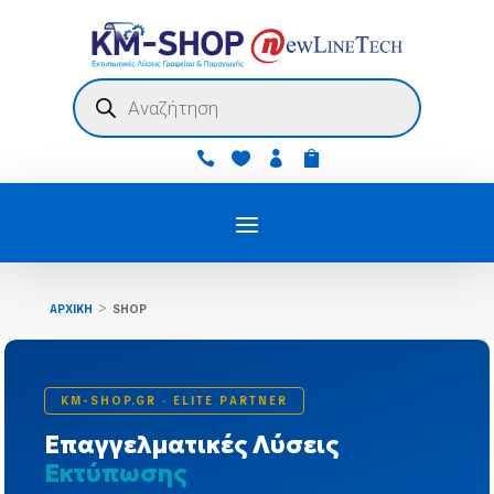
Products
search




>
ΑΡΧΙΚΗ
SHOP
KM-SHOP.GR · ELITE PARTNER
Επαγγελματικές Λύσεις
Εκτύπωσης