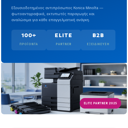
Εξουσιοδοτημένος αντιπρόσωπος Konica Minolta —
φωτοαντιγραφικά, εκτυπωτές παραγωγής και
αναλώσιμα για κάθε επαγγελματική ανάγκη.
100+
ELITE
B2B
ΠΡΟΪΌΝΤΑ
PARTNER
ΕΞΕΙΔΊΚΕΥΣΗ
ELITE PARTNER 2025